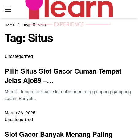
Home
Blog
Situs
Tag:
Situs
Uncategorized
Pilih Situs Slot Gacor Cuman Tempat
Jelas Ajo89 –…
Memilih tempat bermain slot online memang gampang-gampang
susah. Banyak…
March 26, 2025
Uncategorized
Slot Gacor Banyak Menang Paling