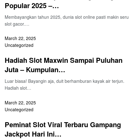
Popular 2025 –…
Membayangkan tahun 2025, dunia slot online pasti makin seru
slot gacor.…
March 22, 2025
Uncategorized
Hadiah Slot Maxwin Sampai Puluhan
Juta – Kumpulan…
Luar biasa! Bayangin aja, duit berhamburan kayak air terjun.
Hadiah slot…
March 22, 2025
Uncategorized
Peminat Slot Viral Terbaru Gampang
Jackpot Hari Ini…