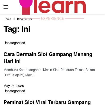
Home
Blog
Ini
Tag:
Ini
Uncategorized
Cara Bermain Slot Gampang Menang
Hari Ini
Memburu Kemenangan di Mesin Slot: Panduan Taktis (Bukan
Rumus Ajaib!) Main…
May 28, 2025
Uncategorized
Peminat Slot Viral Terbaru Gampang